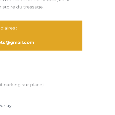
histoire du tressage.
olaires :
ets@gmail.com
it parking sur place)
Dorlay