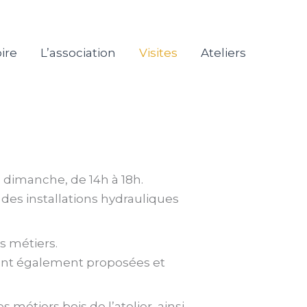
ire
L’association
Visites
Ateliers
 dimanche, de 14h à 18h.
 des installations hydrauliques
s métiers.
 sont également proposées et
 métiers bois de l’atelier, ainsi