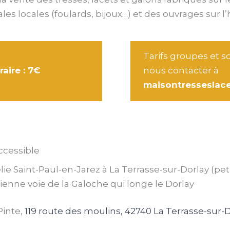
es locales (foulards, bijoux…) et des ouvrages sur l’
Tarifs groupes et sc
aire : 7€
nous contacter à
maisontresseslac
ccessible
elie Saint-Paul-en-Jarez à La Terrasse-sur-Dorlay (pet
cienne voie de la Galoche qui longe le Dorlay
Pinte,
119 route des moulins,
42740 La Terrasse-sur-