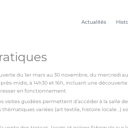
Actualités
Histo
pratiques
ouverte du 1er mars au 30 novembre, du mercredi au
après-midis, à 14h30 et 16h, incluant une découverte
tresser en fonctionnement.
es visites guidées permettent d’accéder à la salle de
 thématiques variées (art textile, histoire locale…)
vente des tresses, lacets et galons fabriqués sur les