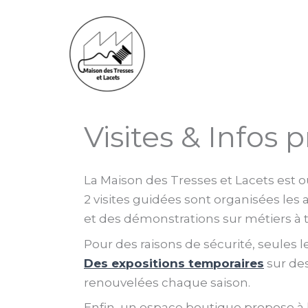
Aller
au
contenu
Visites & Infos 
La Maison des Tresses et Lacets est 
2 visites guidées sont organisées les 
et des démonstrations sur métiers à 
Pour des raisons de sécurité, seules l
Des expositions temporaires
sur des
renouvelées chaque saison.
Enfin, un espace boutique propose à la 